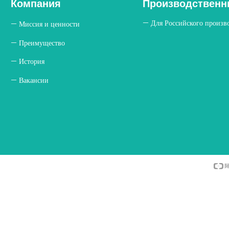
Компания
Производственн
услуги
ꄵ
Для Российского произв
ꄵ
Миссия и ценности
ꄵ
Преимущество
ꄵ
История
ꄵ
Вакансии